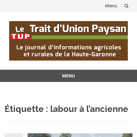
Menu
Aller
au
contenu
MENU
Aller
au
contenu
Étiquette : labour à l’ancienne