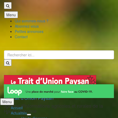
Aller
Menu
au
Qui sommes-nous ?
contenu
Abonnez-vous
Petites annonces
Contact
Recherche
pour
:
Le Trait d'Union Paysan
Aller
Menu
Journal d'informations agricoles et rurales de la
au
Accueil
Haute-Garonne
contenu
Actualités
déplier