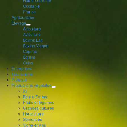
Haute-Garonne
le
Occitanie
menu
France
enfant
Agritourisme
Élevage
déplier
Apiculture
le
Aviculture
menu
Bovins Lait
enfant
Bovins Viande
Caprins
Équins
Ovins
Entreprises
Machinisme
Pratique
Productions végétales
déplier
Ail
le
Bois & Forêts
menu
Fruits et légumes
enfant
Grandes cultures
Horticulture
Semences
Vigne et vins