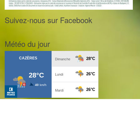
Suivez-nous sur Facebook
Météo du jour
Les derniers articles en ligne
Pois et féveroles : conseils pour une implantation réussie
La FNSEA toujours à vos côtés !
L’ours n’est toujours pas le bienvenu dans les Pyrénées
Enseignement agricole : une rentrée riche en nouveautés