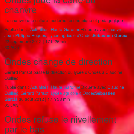
chanvre
Le chanvre une culture moderne, économique et pédagogique
Publié dans :
Actualités
,
Haute-Garonne
Étiqueté avec
chanvre
,
Jean-Philippe Roques
,
Lycée agricole d'Ondes
Sébastien Garcia
22 septembre 2012 | 17 h 26 min
30
AOûT
Ondes change de direction
Gérard Parisot passe la direction du lycée d’Ondes à Claudine
Quilliec
Publié dans :
Actualités
,
Haute-Garonne
Étiqueté avec
Claudine
Quilliec
,
Gérard Parisot
,
Lycée agricole d'Ondes
Sébastien
Garcia
30 août 2012 | 17 h 38 min
05
JAN
Ondes refuse le nivellement
par le bas