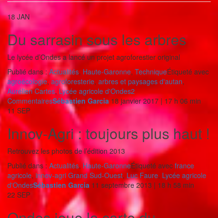
18
JAN
Du sarrasin sous les arbres
Le lycée d’Ondes a lancé un projet agroforestier original
Publié dans :
Actualités
,
Haute-Garonne
,
Technique
Étiqueté avec
agroécologie
,
agroforesterie
,
arbres et paysages d'autan
,
Aurélien Cartes
,
Lycée agricole d'Ondes
2
Commentaires
Sébastien Garcia
18 janvier 2017 | 17 h 06 min
11
SEP
Innov-Agri : toujours plus haut !
Retrouvez les photos de l’édition 2013
Publié dans :
Actualités
,
Haute-Garonne
Étiqueté avec
france
agricole
,
innov-agri Grand Sud-Ouest
,
Luc Faure
,
Lycée agricole
d'Ondes
Sébastien Garcia
11 septembre 2013 | 18 h 58 min
22
SEP
Ondes joue la carte du