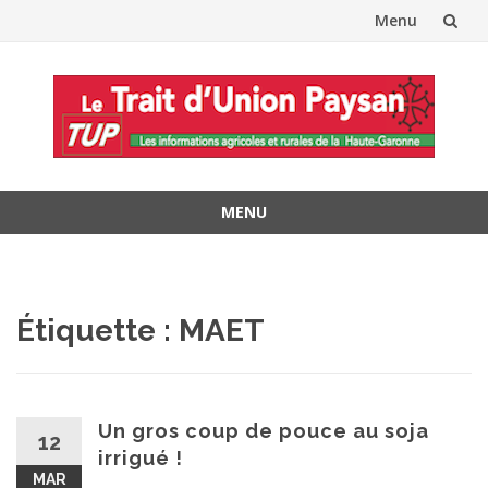
Menu
Aller
au
contenu
MENU
Aller
au
contenu
Étiquette :
MAET
Un gros coup de pouce au soja
12
irrigué !
MAR