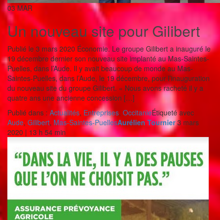
03
MAR
Un nouveau site pour Gilibert
Publié le 3 mars 2020 Économie. Le groupe Gilibert a inauguré le
19 décembre dernier son nouveau site implanté au Mas-Saintes-
Puelles, dans l’Aude. Il y avait beaucoup de monde au Mas-
Saintes-Puelles, dans l’Aude, le 19 décembre, pour l’inauguration
du nouveau site du groupe Gilibert. « Nous avons racheté il y a
quatre ans une ancienne concession […]
Publié dans :
Actualités
,
Entreprises
,
Occitanie
Étiqueté avec
Aude
,
Gilibert
,
Mas-Saintes-Puelles
Aurélien Tournier
3 mars
2020 | 13 h 54 min