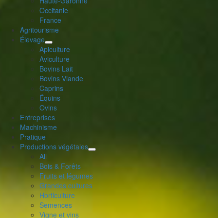
Haute-Garonne
le
Occitanie
menu
France
enfant
Agritourisme
Élevage
déplier
Apiculture
le
Aviculture
menu
Bovins Lait
enfant
Bovins Viande
Caprins
Équins
Ovins
Entreprises
Machinisme
Pratique
Productions végétales
déplier
Ail
le
Bois & Forêts
menu
Fruits et légumes
enfant
Grandes cultures
Horticulture
Semences
Vigne et vins