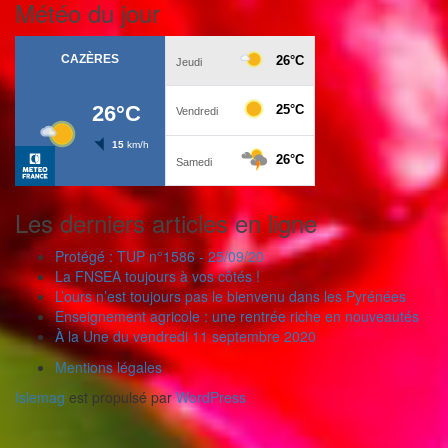
Météo du jour
Les derniers articles en ligne
Protégé : TUP n°1586 - 25/09/20
La FNSEA toujours à vos côtés !
L’ours n’est toujours pas le bienvenu dans les Pyrénées
Enseignement agricole : une rentrée riche en nouveautés
À la Une du vendredi 11 septembre 2020
Mentions légales
Islemag
est propulsé par
WordPress