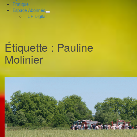
Pratique
Espace Abonnés
déplier
TUP Digital
le
menu
enfant
Étiquette :
Pauline
Molinier