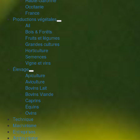
Haute-Garonne
le
Occitanie
menu
France
enfant
Productions végétales
déplier
Ail
le
Bois & Forêts
menu
Fruits et légumes
enfant
Grandes cultures
Horticulture
Semences
Vigne et vins
Élevage
déplier
Apiculture
le
Aviculture
menu
Bovins Lait
enfant
Bovins Viande
Caprins
Équins
Ovins
Technique
Machinisme
Entreprises
Agritourisme