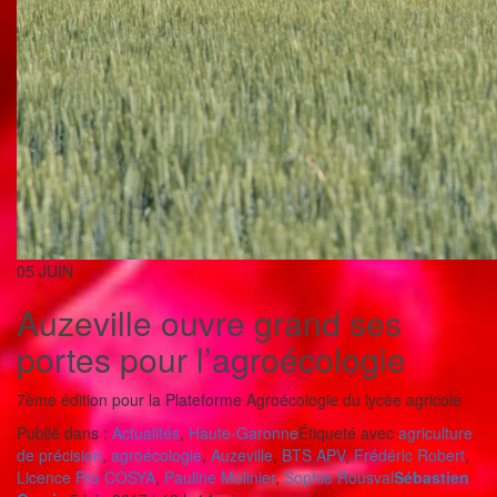
05
JUIN
Auzeville ouvre grand ses
portes pour l’agroécologie
7ème édition pour la Plateforme Agroécologie du lycée agricole
Publié dans :
Actualités
,
Haute-Garonne
Étiqueté avec
agriculture
de précision
,
agroécologie
,
Auzeville
,
BTS APV
,
Frédéric Robert
,
Licence Pro COSYA
,
Pauline Molinier
,
Sophie Rousval
Sébastien