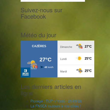
Suivez-nous sur
Facebook
Météo du jour
Les derniers articles en
ligne
Protégé : TUP n°1586 - 25/09/20
La FNSEA toujours à vos côtés !