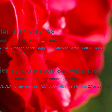
 feu aux poudres
déclenche la colère des agriculteurs
ACVA
,
Aurignac
,
foncier agricole
,
Françoise Barthe
,
Patrick Rech
,
2 | 17 h 30 min
er agricole sous surveillance
ntale de la consommation des espaces agricoles
CDCEA
,
foncier agricole
,
PLU
,
SCOT
Sébastien Garcia
27 octobre 201