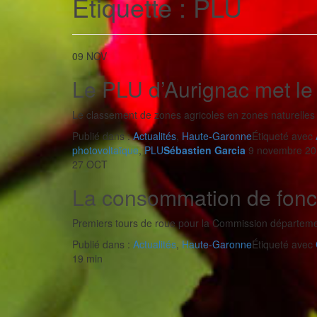
Étiquette :
PLU
09
NOV
Le PLU d’Aurignac met le
Le classement de zones agricoles en zones naturelles 
Publié dans :
Actualités
,
Haute-Garonne
Étiqueté avec
photovoltaïque
,
PLU
Sébastien Garcia
9 novembre 201
27
OCT
La consommation de fonci
Premiers tours de roue pour la Commission départeme
Publié dans :
Actualités
,
Haute-Garonne
Étiqueté avec
19 min