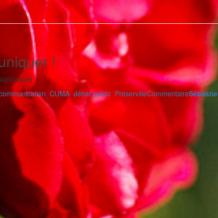
niquer !
agriculture
communication
,
CUMA
,
débat public
,
Préserville
Commentaire
Sébasti