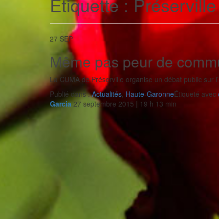
Étiquette :
Préserville
27
SEP
Même pas peur de commu
La CUMA de Préserville organise un débat public sur l’
Publié dans :
Actualités
,
Haute-Garonne
Étiqueté avec
Garcia
27 septembre 2015 | 19 h 13 min