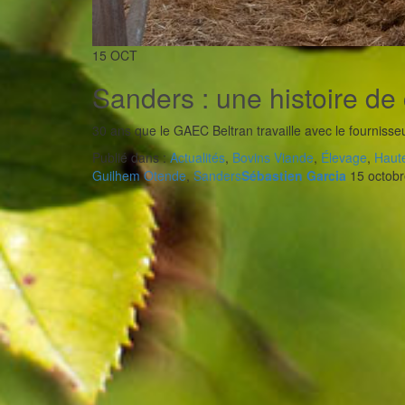
15
OCT
Sanders : une histoire de
30 ans que le GAEC Beltran travaille avec le fournisse
Publié dans :
Actualités
,
Bovins Viande
,
Élevage
,
Haut
Guilhem Otende
,
Sanders
Sébastien Garcia
15 octobr