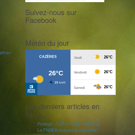
Suivez-nous sur
Facebook
Météo du jour
ltran
,
Les derniers articles en
ligne
Protégé : TUP n°1586 - 25/09/20
La FNSEA toujours à vos côtés !