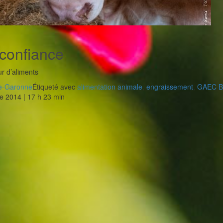
 confiance
ur d’aliments
e-Garonne
Étiqueté avec
alimentation animale
,
engraissement
,
GAEC Be
e 2014 | 17 h 23 min