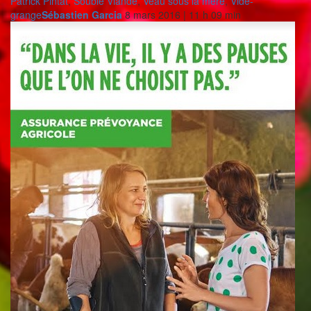
Patrick Pintat
,
Soubie Viande
,
Veau sous la mère
,
Vide-
grange
Sébastien Garcia
8 mars 2016 | 11 h 09 min