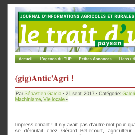
Accueil
L’agenda du TUP
Petites Annonces
Liens uti
(gig)Antic’Agri !
Par
Sébastien Garcia
• 21 sept, 2017 • Catégorie:
Galer
Machinisme
,
Vie locale
•
Impressionnant ! Il n’y avait pas d’autre mot pour qual
se déroulait chez Gérard Bellecourt, agriculteu